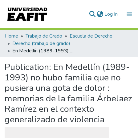
(current)
Log In
Communities & Collections
Home
Trabajo de Grado
Escuela de Derecho
Derecho (trabajo de grado)
All of DSpace
En Medellín (1989-1993) no hubo familia que no pusiera una gota de dolor : memorias de la familia Árbelaez Ramírez en el contexto generalizado de violencia
Statistics
Publication:
En Medellín (1989-
1993) no hubo familia que no
pusiera una gota de dolor :
memorias de la familia Árbelaez
Ramírez en el contexto
generalizado de violencia