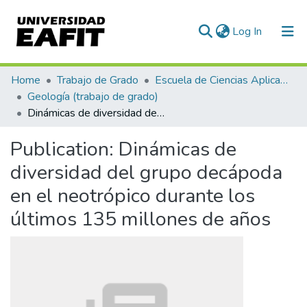
(current)
Log In
Communities & Collections
Home
Trabajo de Grado
Escuela de Ciencias Aplicadas e Ingeniería
Geología (trabajo de grado)
All of DSpace
Dinámicas de diversidad del grupo decápoda en el neotrópico durante los últimos 135 millones de años
Statistics
Publication:
Dinámicas de
diversidad del grupo decápoda
en el neotrópico durante los
últimos 135 millones de años