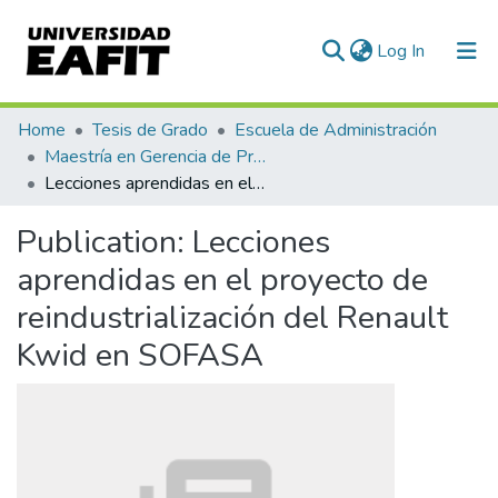
(current)
Log In
Communities & Collections
Home
Tesis de Grado
Escuela de Administración
Maestría en Gerencia de Proyectos (Tesis)
All of DSpace
Lecciones aprendidas en el proyecto de reindustrialización del Renault Kwid en SOFASA
Statistics
Publication:
Lecciones
aprendidas en el proyecto de
reindustrialización del Renault
Kwid en SOFASA