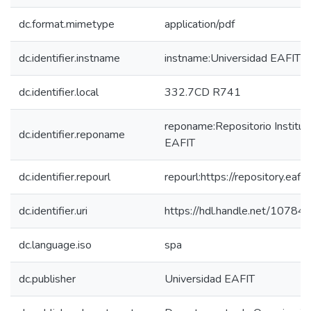
dc.format.mimetype
application/pdf
dc.identifier.instname
instname:Universidad EAFIT
dc.identifier.local
332.7CD R741
reponame:Repositorio Instituc
dc.identifier.reponame
EAFIT
dc.identifier.repourl
repourl:https://repository.eafit
dc.identifier.uri
https://hdl.handle.net/1078
dc.language.iso
spa
dc.publisher
Universidad EAFIT