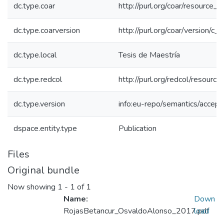
dc.type.coar
http://purl.org/coar/resource_
dc.type.coarversion
http://purl.org/coar/version/
dc.type.local
Tesis de Maestría
dc.type.redcol
http://purl.org/redcol/resourc
dc.type.version
info:eu-repo/semantics/accep
dspace.entity.type
Publication
Files
Original bundle
Now showing
1 - 1 of 1
Name:
Down
RojasBetancur_OsvaldoAlonso_2017.pdf
load