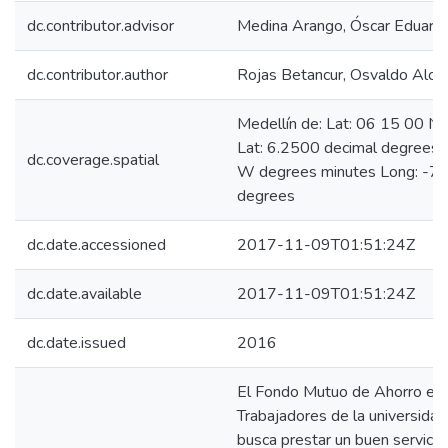
dc.contributor.advisor
Medina Arango, Óscar Eduard
dc.contributor.author
Rojas Betancur, Osvaldo Alon
Medellín de: Lat: 06 15 00 N
Lat: 6.2500 decimal degrees
dc.coverage.spatial
W degrees minutes Long: -75
degrees
dc.date.accessioned
2017-11-09T01:51:24Z
dc.date.available
2017-11-09T01:51:24Z
dc.date.issued
2016
El Fondo Mutuo de Ahorro e In
Trabajadores de la universi
busca prestar un buen servicio 