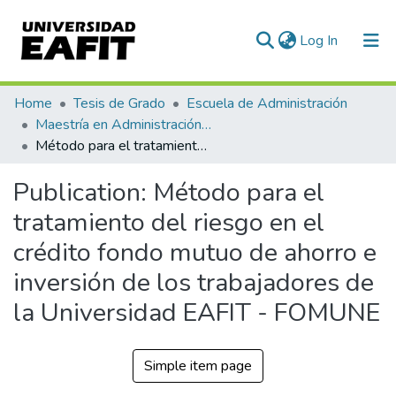
(current)
Log In
Communities & Collections
Home
Tesis de Grado
Escuela de Administración
Maestría en Administración - MBA (tesis)
All of DSpace
Método para el tratamiento del riesgo en el crédito fondo mutuo de ahorro e inversión de los trabajadores de la Universidad EAFIT - FOMUNE
Statistics
Publication:
Método para el
tratamiento del riesgo en el
crédito fondo mutuo de ahorro e
inversión de los trabajadores de
la Universidad EAFIT - FOMUNE
Simple item page