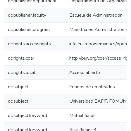
dc.publisher.department
Departamento de Organización
dc.publisher.faculty
Escuela de Administración
dc.publisher.program
Maestría en Administración -
dc.rights.accessrights
info:eu-repo/semantics/openA
dc.rights.coar
http://purl.org/coar/access_rig
dc.rights.local
Acceso abierto
dc.subject
Fondos de empleados
dc.subject
Universidad EAFIT. FOMUNE
dc.subject.keyword
Mutual funds
dc.subject.keyword
Risk (finance)