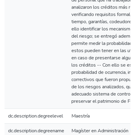
de personal que ha trabajado 
analizaron los créditos más re
verificando requisitos formales
tiempo, garantías, codeudores
ello identificar los mecanismo
del riesgo; se entregó además
permite medir la probabilidad
estos pueden tener en las util
en caso de presentarse alguna
los créditos -- Con ello se esp
probabilidad de ocurrencia, i
correctivos que fueron propue
de los riesgos analizados, que
adecuado sistema de control in
preservar el patrimonio de 
dc.description.degreelevel
Maestría
dc.description.degreename
Magíster en Administración