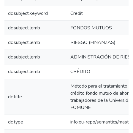
dc.subject.keyword
Credit
dc.subject.lemb
FONDOS MUTUOS
dc.subject.lemb
RIESGO (FINANZAS)
dc.subject.lemb
ADMINISTRACIÓN DE RIES
dc.subject.lemb
CRÉDITO
Método para el tratamiento de
crédito fondo mutuo de ahorro 
dc.title
trabajadores de la Universida
FOMUNE
dc.type
info:eu-repo/semantics/maste