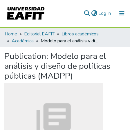
(current)
Log In
Communities & Collections
Home
Editorial EAFIT
Libros académicos
Académica
Modelo para el análisis y diseño de políticas públicas (MADPP)
All of DSpace
Publication:
Modelo para el
Statistics
análisis y diseño de políticas
públicas (MADPP)