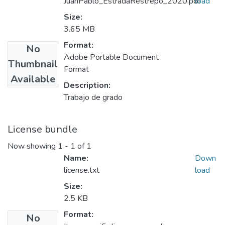
JuanPablo_EstradaRestrepo_2020.pdf
load
Size:
3.65 MB
Format:
No
Adobe Portable Document
Thumbnail
Format
Available
Description:
Trabajo de grado
License bundle
Now showing
1 - 1 of 1
Name:
Down
license.txt
load
Size:
2.5 KB
Format:
No