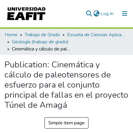
(current)
Log In
Communities & Collections
Home
Trabajo de Grado
Escuela de Ciencias Aplicadas e Ingeniería
Geología (trabajo de grado)
All of DSpace
Cinemática y cálculo de paleotensores de esfuerzo para el conjunto principal de fallas en el proyecto Túnel de Amagá
Statistics
Publication:
Cinemática y
cálculo de paleotensores de
esfuerzo para el conjunto
principal de fallas en el proyecto
Túnel de Amagá
Simple item page