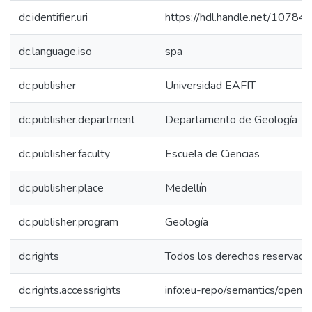
dc.identifier.uri
https://hdl.handle.net/1078
dc.language.iso
spa
dc.publisher
Universidad EAFIT
dc.publisher.department
Departamento de Geología
dc.publisher.faculty
Escuela de Ciencias
dc.publisher.place
Medellín
dc.publisher.program
Geología
dc.rights
Todos los derechos reservado
dc.rights.accessrights
info:eu-repo/semantics/openA