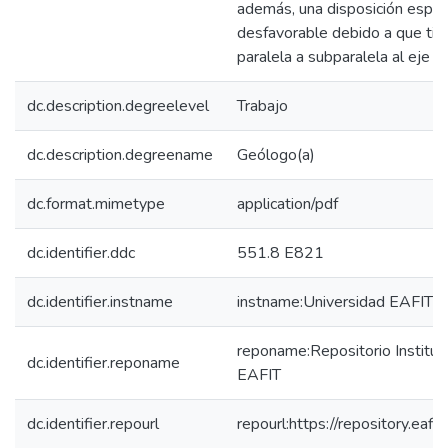
además, una disposición espe
desfavorable debido a que tie
paralela a subparalela al eje de
dc.description.degreelevel
Trabajo
dc.description.degreename
Geólogo(a)
dc.format.mimetype
application/pdf
dc.identifier.ddc
551.8 E821
dc.identifier.instname
instname:Universidad EAFIT
reponame:Repositorio Instituc
dc.identifier.reponame
EAFIT
dc.identifier.repourl
repourl:https://repository.eafit