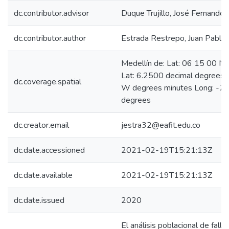
dc.contributor.advisor
Duque Trujillo, José Fernando
dc.contributor.author
Estrada Restrepo, Juan Pablo
Medellín de: Lat: 06 15 00 N
Lat: 6.2500 decimal degrees
dc.coverage.spatial
W degrees minutes Long: -75
degrees
dc.creator.email
jestra32@eafit.edu.co
dc.date.accessioned
2021-02-19T15:21:13Z
dc.date.available
2021-02-19T15:21:13Z
dc.date.issued
2020
El análisis poblacional de falla