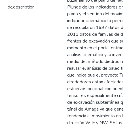
buzamiento del plano de falla, 
dc.description
Plunge de los indicadores cin
plano y el sentido del movimien
indicador cinemático lo permite
se recopilaron 1697 datos de 
2011 datos de familias de dia
frentes de excavación que se t
momento en el portal entrada d
análisis cinemático y la inversi
medio del método diedros rec
realizar el análisis de paleo t
que indica que el proyecto Tú
alrededores están afectados p
esfuerzos principal con orien
tensor es especialmente crític
de excavación subterránea que
túnel de Amagá ya que genera
tendencia al movimiento en las
dirección W-E y NW-SE las cu