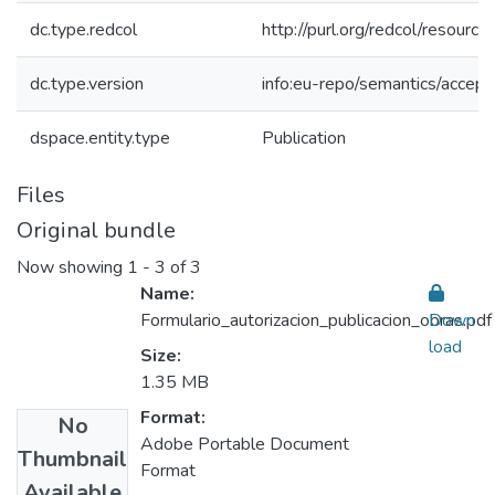
dc.type.redcol
http://purl.org/redcol/resourc
dc.type.version
info:eu-repo/semantics/accep
dspace.entity.type
Publication
Files
Original bundle
Now showing
1 - 3 of 3
Name:
Formulario_autorizacion_publicacion_obras.pdf
Down
load
Size:
1.35 MB
Format:
No
Adobe Portable Document
Thumbnail
Format
Available