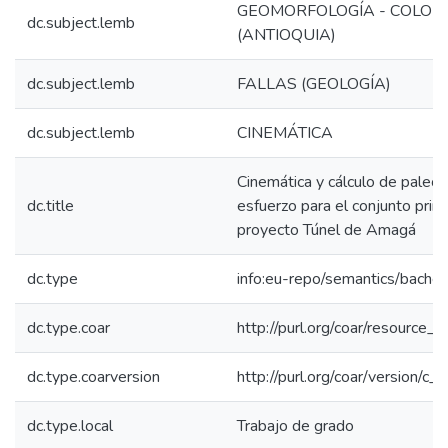
GEOMORFOLOGÍA - COLOM
dc.subject.lemb
(ANTIOQUIA)
dc.subject.lemb
FALLAS (GEOLOGÍA)
dc.subject.lemb
CINEMÁTICA
Cinemática y cálculo de paleo
dc.title
esfuerzo para el conjunto princi
proyecto Túnel de Amagá
dc.type
info:eu-repo/semantics/bachel
dc.type.coar
http://purl.org/coar/resource_
dc.type.coarversion
http://purl.org/coar/version/
dc.type.local
Trabajo de grado