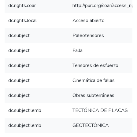
dc.rights.coar
http://purl.org/coar/access_rig
dc.rights.local
Acceso abierto
dc.subject
Paleotensores
dc.subject
Falla
dc.subject
Tensores de esfuerzo
dc.subject
Cinemática de fallas
dc.subject
Obras subterráneas
dc.subject.lemb
TECTÓNICA DE PLACAS
dc.subject.lemb
GEOTECTÓNICA