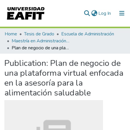
(current)
Log In
Communities & Collections
Home
Tesis de Grado
Escuela de Administración
Maestría en Administración - MBA (tesis)
All of DSpace
Plan de negocio de una plataforma virtual enfocada en la asesoría para la alimentación saludable
Statistics
Publication:
Plan de negocio de
una plataforma virtual enfocada
en la asesoría para la
alimentación saludable