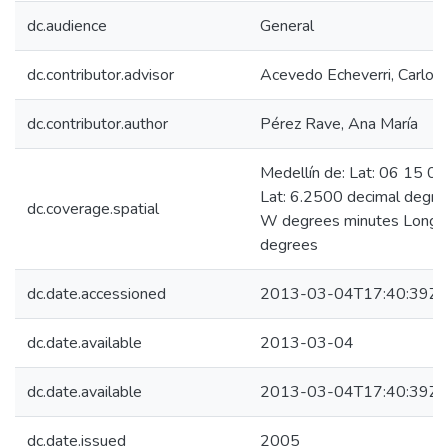
dc.audience
General
dc.contributor.advisor
Acevedo Echeverri, Carlos
dc.contributor.author
Pérez Rave, Ana María
Medellín de: Lat: 06 15 0
Lat: 6.2500 decimal degr
dc.coverage.spatial
W degrees minutes Long: 
degrees
dc.date.accessioned
2013-03-04T17:40:39Z
dc.date.available
2013-03-04
dc.date.available
2013-03-04T17:40:39Z
dc.date.issued
2005