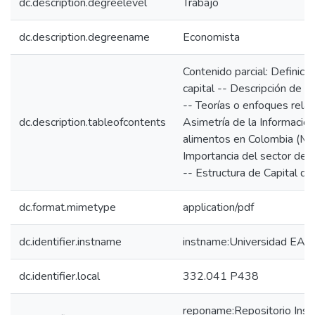
dc.description.degreelevel
Trabajo
dc.description.degreename
Economista
Contenido parcial: Definició
capital -- Descripción de la
-- Teorías o enfoques relac
dc.description.tableofcontents
Asimetría de la Información
alimentos en Colombia (Mue
Importancia del sector de 
-- Estructura de Capital de
dc.format.mimetype
application/pdf
dc.identifier.instname
instname:Universidad EAF
dc.identifier.local
332.041 P438
reponame:Repositorio Insti