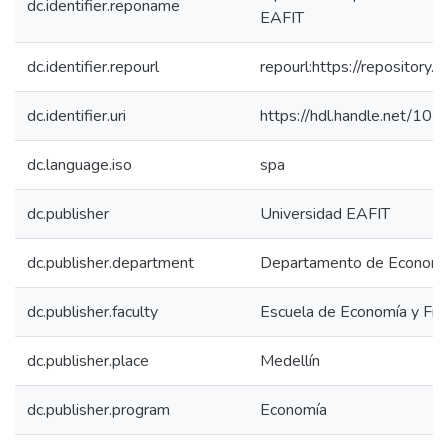
dc.identifier.reponame
EAFIT
dc.identifier.repourl
repourl:https://repository.e
dc.identifier.uri
https://hdl.handle.net/10
dc.language.iso
spa
dc.publisher
Universidad EAFIT
dc.publisher.department
Departamento de Economía
dc.publisher.faculty
Escuela de Economía y Fin
dc.publisher.place
Medellín
dc.publisher.program
Economía