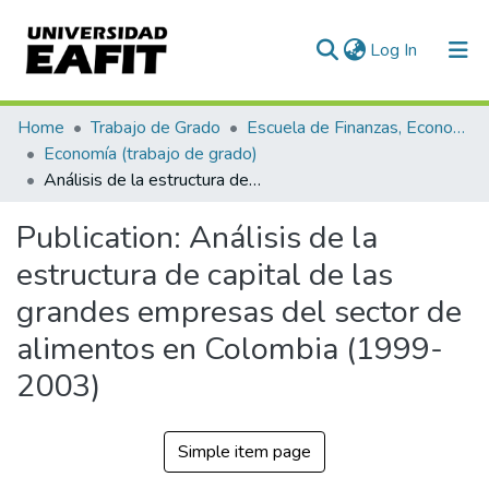
(current)
Log In
Statistics
Home
Trabajo de Grado
Escuela de Finanzas, Economía y Gobierno
Economía (trabajo de grado)
Análisis de la estructura de capital de las grandes empresas del sector de alimentos en Colombia (1999-2003)
Publication:
Análisis de la
estructura de capital de las
grandes empresas del sector de
alimentos en Colombia (1999-
2003)
Simple item page