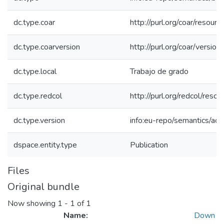
dc.type.coar
http://purl.org/coar/resour
dc.type.coarversion
http://purl.org/coar/vers
dc.type.local
Trabajo de grado
dc.type.redcol
http://purl.org/redcol/reso
dc.type.version
info:eu-repo/semantics/ac
dspace.entity.type
Publication
Files
Original bundle
Now showing
1 - 1 of 1
Name:
Down