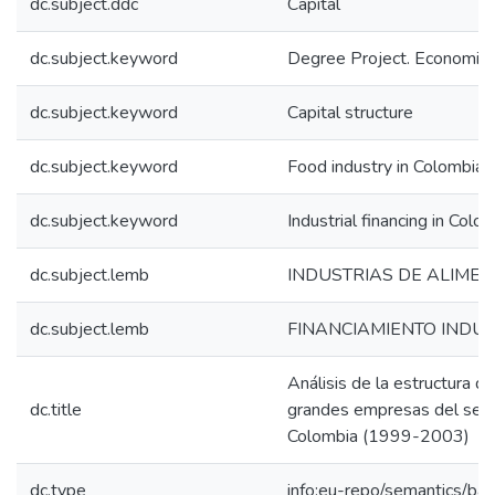
dc.subject.ddc
Capital
dc.subject.keyword
Degree Project. Economic
dc.subject.keyword
Capital structure
dc.subject.keyword
Food industry in Colombia
dc.subject.keyword
Industrial financing in Colo
dc.subject.lemb
INDUSTRIAS DE ALIMEN
dc.subject.lemb
FINANCIAMIENTO INDUS
Análisis de la estructura de
dc.title
grandes empresas del sect
Colombia (1999-2003)
dc.type
info:eu-repo/semantics/bac