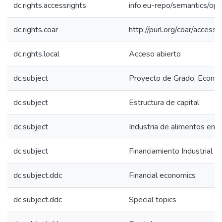
dc.rights.accessrights
info:eu-repo/semantics/op
dc.rights.coar
http://purl.org/coar/access_
dc.rights.local
Acceso abierto
dc.subject
Proyecto de Grado. Econo
dc.subject
Estructura de capital
dc.subject
Industria de alimentos en 
dc.subject
Financiamiento Industrial 
dc.subject.ddc
Financial economics
dc.subject.ddc
Special topics