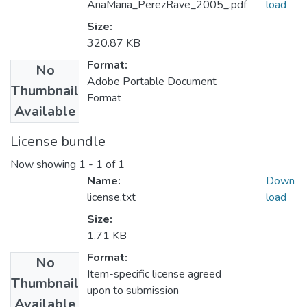
AnaMaria_PerezRave_2005_.pdf
load
Size:
320.87 KB
Format:
No
Adobe Portable Document
Thumbnail
Format
Available
License bundle
Now showing
1 - 1 of 1
Name:
Down
license.txt
load
Size:
1.71 KB
Format:
No
Item-specific license agreed
Thumbnail
upon to submission
Available