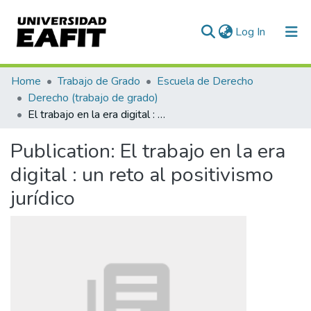
(current)
Log In
Communities & Collections
Home
Trabajo de Grado
Escuela de Derecho
Derecho (trabajo de grado)
All of DSpace
El trabajo en la era digital : un reto al positivismo jurídico
Statistics
Publication:
El trabajo en la era
digital : un reto al positivismo
jurídico