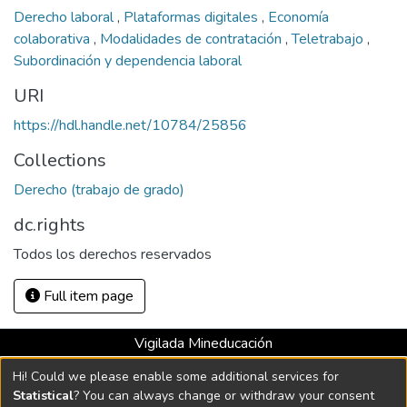
Derecho laboral
,
Plataformas digitales
,
Economía
colaborativa
,
Modalidades de contratación
,
Teletrabajo
,
Subordinación y dependencia laboral
URI
https://hdl.handle.net/10784/25856
Collections
Derecho (trabajo de grado)
dc.rights
Todos los derechos reservados
Full item page
Vigilada Mineducación
Universidad con Acreditación Institucional hasta 2026 -
Hi! Could we please enable some additional services for
Resolución MEN 2158 de 2018
Statistical
? You can always change or withdraw your consent