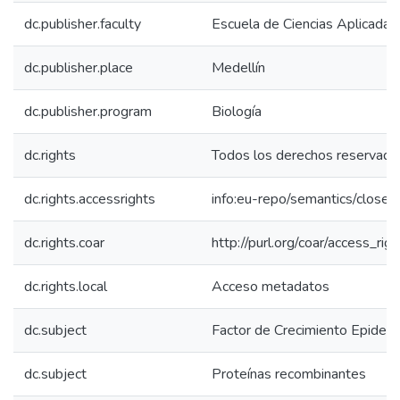
dc.publisher.faculty
Escuela de Ciencias Aplicadas 
dc.publisher.place
Medellín
dc.publisher.program
Biología
dc.rights
Todos los derechos reservado
dc.rights.accessrights
info:eu-repo/semantics/close
dc.rights.coar
http://purl.org/coar/access_rig
dc.rights.local
Acceso metadatos
dc.subject
Factor de Crecimiento Epider
dc.subject
Proteínas recombinantes