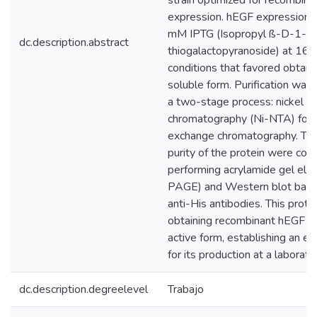
strain optimized for recombina
expression. hEGF expression 
mM IPTG (Isopropyl ß-D-1-
dc.description.abstract
thiogalactopyranoside) at 16 °
conditions that favored obtaini
soluble form. Purification wa
a two-stage process: nickel a i
chromatography (Ni-NTA) foll
exchange chromatography. The
purity of the protein were con
performing acrylamide gel ele
PAGE) and Western blot base
anti-His antibodies. This prot
obtaining recombinant hEGF in 
active form, establishing an e
for its production at a laborato
dc.description.degreelevel
Trabajo