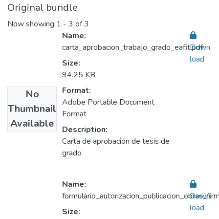
Original bundle
Now showing
1 - 3 of 3
Name:
carta_aprobacion_trabajo_grado_eafit.pdf
Down
load
Size:
94.25 KB
Format:
No
Adobe Portable Document
Thumbnail
Format
Available
Description:
Carta de aprobación de tesis de
grado
Name:
formulario_autorizacion_publicacion_obras_fir
Down
load
Size: