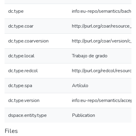
dc.type
info:eu-repo/semantics/bachel
dc.type.coar
http://purl.org/coar/resource_
dc.type.coarversion
http://purl.org/coar/version/
dc.type.local
Trabajo de grado
dc.type.redcol
http://purl.org/redcol/resourc
dc.type.spa
Artículo
dc.type.version
info:eu-repo/semantics/accep
dspace.entity.type
Publication
Files