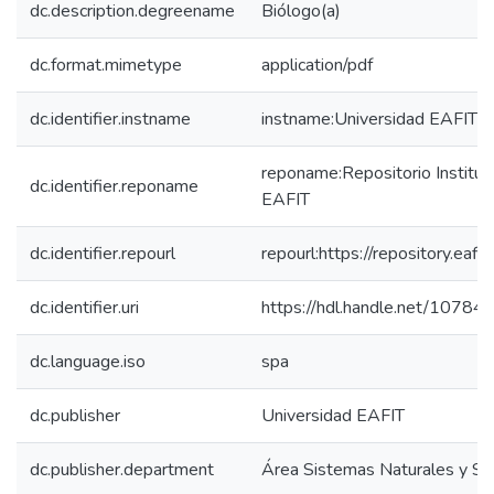
dc.description.degreename
Biólogo(a)
dc.format.mimetype
application/pdf
dc.identifier.instname
instname:Universidad EAFIT
reponame:Repositorio Instituc
dc.identifier.reponame
EAFIT
dc.identifier.repourl
repourl:https://repository.eafit
dc.identifier.uri
https://hdl.handle.net/1078
dc.language.iso
spa
dc.publisher
Universidad EAFIT
dc.publisher.department
Área Sistemas Naturales y Sos