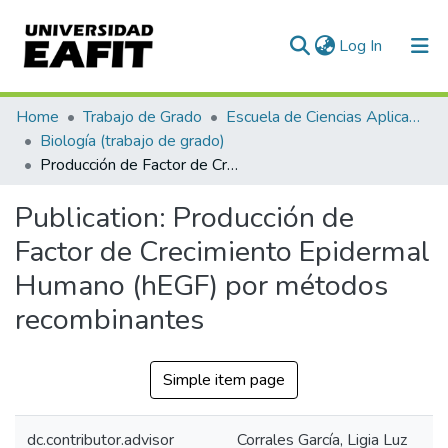
(current)
Log In
Communities & Collections
Home
Trabajo de Grado
Escuela de Ciencias Aplicadas e Ingeniería
Biología (trabajo de grado)
All of DSpace
Producción de Factor de Crecimiento Epidermal Humano (hEGF) por métodos recombinantes
Statistics
Publication:
Producción de
Factor de Crecimiento Epidermal
Humano (hEGF) por métodos
recombinantes
Simple item page
dc.contributor.advisor
Corrales García, Ligia Luz