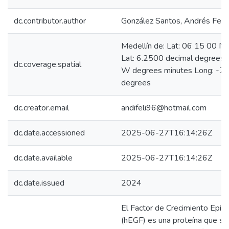
dc.contributor.author
González Santos, Andrés Feli
Medellín de: Lat: 06 15 00 N
Lat: 6.2500 decimal degrees
dc.coverage.spatial
W degrees minutes Long: -75
degrees
dc.creator.email
andifeli96@hotmail.com
dc.date.accessioned
2025-06-27T16:14:26Z
dc.date.available
2025-06-27T16:14:26Z
dc.date.issued
2024
El Factor de Crecimiento Epi
(hEGF) es una proteína que se