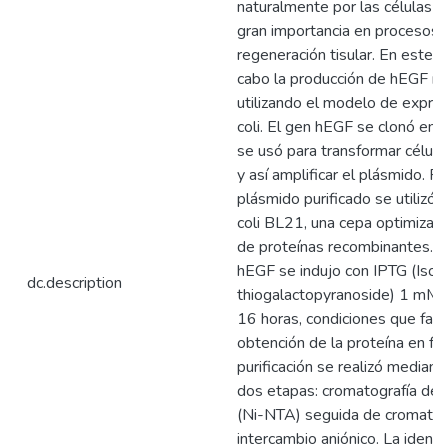
naturalmente por las células de
gran importancia en procesos d
regeneración tisular. En este e
cabo la producción de hEGF r
utilizando el modelo de expres
coli. El gen hEGF se clonó en 
se usó para transformar célula
y así amplificar el plásmido. P
plásmido purificado se utilizó 
coli BL21, una cepa optimizada
de proteínas recombinantes. L
hEGF se indujo con IPTG (Isop
dc.description
thiogalactopyranoside) 1 mM 
16 horas, condiciones que favo
obtención de la proteína en fo
purificación se realizó median
dos etapas: cromatografía de a
(Ni-NTA) seguida de cromatog
intercambio aniónico. La identi