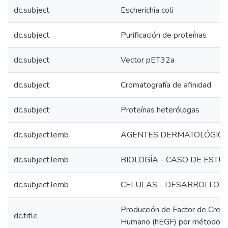
dc.subject
Escherichia coli
dc.subject
Purificación de proteínas
dc.subject
Vector pET32a
dc.subject
Cromatografía de afinidad
dc.subject
Proteínas heterólogas
dc.subject.lemb
AGENTES DERMATOLÓGIC
dc.subject.lemb
BIOLOGÍA - CASO DE ESTU
dc.subject.lemb
CELULAS - DESARROLLO
Producción de Factor de Crec
dc.title
Humano (hEGF) por métodos 