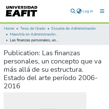
(current)
Log In
Communities & Collections
Home
Tesis de Grado
Escuela de Administración
Maestría en Administración - MBA (tesis)
All of DSpace
Las finanzas personales, un concepto que va más allá de su estructura. Estado del arte período 2006-2016
Statistics
Publication:
Las finanzas
personales, un concepto que va
más allá de su estructura.
Estado del arte período 2006-
2016