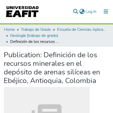
(current)
Log In
Communities & Collections
Home
Trabajo de Grado
Escuela de Ciencias Aplicadas e Ingeniería
Geología (trabajo de grado)
All of DSpace
Definición de los recursos minerales en el depósito de arenas silíceas en Ebéjico, Antioquia, Colombia
Statistics
Publication:
Definición de los
recursos minerales en el
depósito de arenas silíceas en
Ebéjico, Antioquia, Colombia