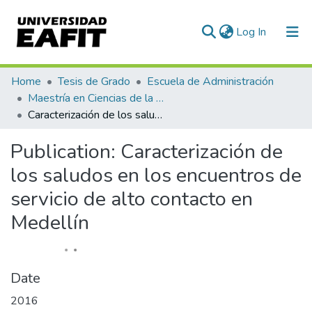
(current)
Log In
Communities & Collections
Home
Tesis de Grado
Escuela de Administración
Maestría en Ciencias de la Administración (tesis)
All of DSpace
Caracterización de los saludos en los encuentros de servicio de alto contacto en Medellín
Statistics
Publication:
Caracterización de
los saludos en los encuentros de
servicio de alto contacto en
Medellín
Date
2016