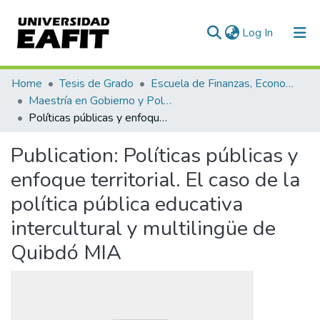
(current)
Log In
Communities & Collections
Home
Tesis de Grado
Escuela de Finanzas, Economía y Gobierno
Maestría en Gobierno y Políticas Públicas (tesis)
All of DSpace
Políticas públicas y enfoque territorial. El caso de la política pública educativa intercultural y multilingüe de Quibdó MIA
Statistics
Publication:
Políticas públicas y
enfoque territorial. El caso de la
política pública educativa
intercultural y multilingüe de
Quibdó MIA