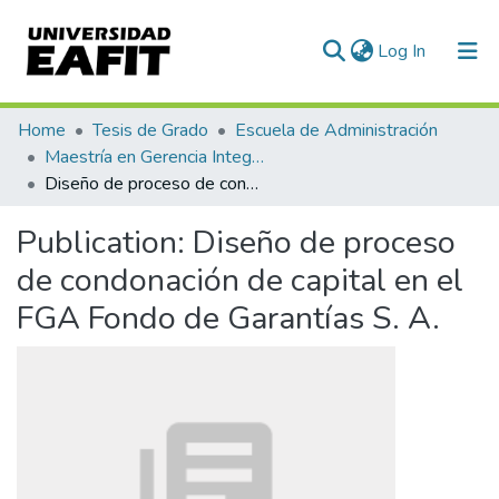
(current)
Log In
Communities & Collections
Home
Tesis de Grado
Escuela de Administración
Maestría en Gerencia Integral por Procesos (tesis)
All of DSpace
Diseño de proceso de condonación de capital en el FGA Fondo de Garantías S. A.
Statistics
Publication:
Diseño de proceso
de condonación de capital en el
FGA Fondo de Garantías S. A.