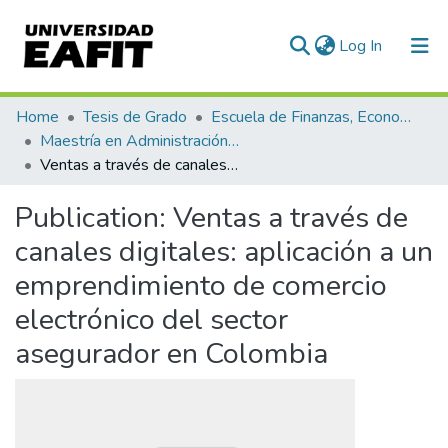
(current)
Log In
Communities & Collections
Home
Tesis de Grado
Escuela de Finanzas, Economía y Gobierno
Maestría en Administración Financiera (tesis)
All of DSpace
Ventas a través de canales digitales: aplicación a un emprendimiento de comercio electrónico del sector asegurador en Colombia
Statistics
Publication:
Ventas a través de
canales digitales: aplicación a un
emprendimiento de comercio
electrónico del sector
asegurador en Colombia