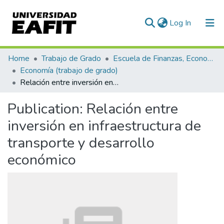
(current)
Log In
Communities & Collections
Home
Trabajo de Grado
Escuela de Finanzas, Economía y Gobierno
Economía (trabajo de grado)
All of DSpace
Relación entre inversión en infraestructura de transporte y desarrollo económico
Statistics
Publication:
Relación entre
inversión en infraestructura de
transporte y desarrollo
económico