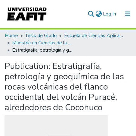
(current)
Log In
Communities & Collections
Home
Tesis de Grado
Escuela de Ciencias Aplicadas e Ingeniería
Maestría en Ciencias de la Tierra (tesis)
All of DSpace
Estratigrafía, petrología y geoquímica de las rocas volcánicas del flanco occidental del volcán Puracé, alrededores de Coconuco
Statistics
Publication:
Estratigrafía,
petrología y geoquímica de las
rocas volcánicas del flanco
occidental del volcán Puracé,
alrededores de Coconuco