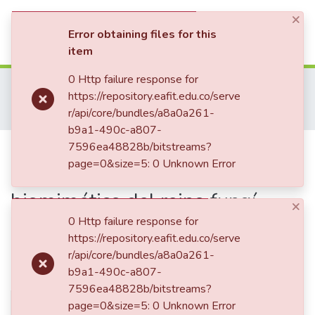
×
(current)
Log In
Error obtaining files for this
item
Communities & Collections
0 Http failure response for
Home
Tesis de Grado
Escuela de Ciencias Aplicadas e Ingeniería
https://repository.eafit.edu.co/serve
Maestría en Ingeniería (tesis)
All of DSpace
r/api/core/bundles/a8a0a261-
La naturaleza como arquetipo de diseño: análisis biomimético del reino fungí aplicado al diseño de luminaria led, generada a partir de geometrías paramétricas
b9a1-490c-a807-
Statistics
Publication:
7596ea48828b/bitstreams?
La naturaleza como
page=0&size=5: 0 Unknown Error
arquetipo de diseño: análisis
biomimético del reino fungí
×
aplicado al diseño de luminaria
0 Http failure response for
https://repository.eafit.edu.co/serve
led, generada a partir de
r/api/core/bundles/a8a0a261-
geometrías paramétricas
b9a1-490c-a807-
7596ea48828b/bitstreams?
page=0&size=5: 0 Unknown Error