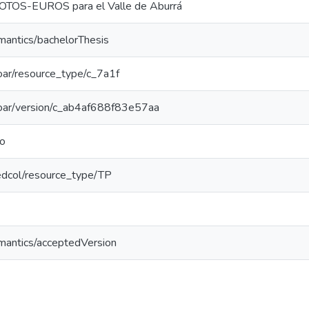
LOTOS-EUROS para el Valle de Aburrá
mantics/bachelorThesis
/coar/resource_type/c_7a1f
/coar/version/c_ab4af688f83e57aa
do
/redcol/resource_type/TP
emantics/acceptedVersion