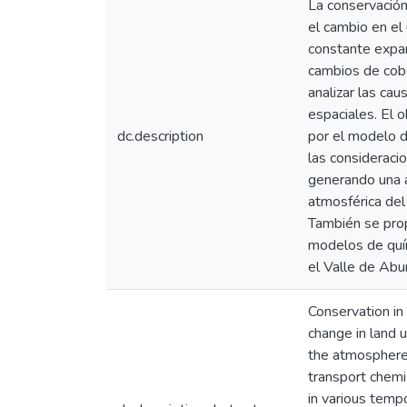
La conservación
el cambio en el
constante expan
cambios de cobe
analizar las ca
espaciales. El 
dc.description
por el modelo 
las consideraci
generando una a
atmosférica del
También se prop
modelos de quím
el Valle de Abur
Conservation in
change in land 
the atmosphere,
transport chemi
in various temp