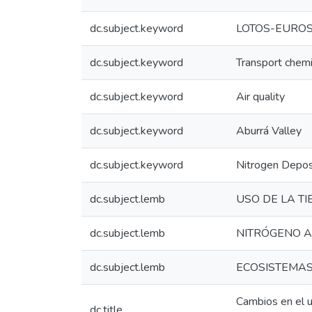
dc.subject.keyword
LOTOS-EURO
dc.subject.keyword
Transport chem
dc.subject.keyword
Air quality
dc.subject.keyword
Aburrá Valley
dc.subject.keyword
Nitrogen Deposi
dc.subject.lemb
USO DE LA T
dc.subject.lemb
NITRÓGENO A
dc.subject.lemb
ECOSISTEMAS
Cambios en el u
dc.title