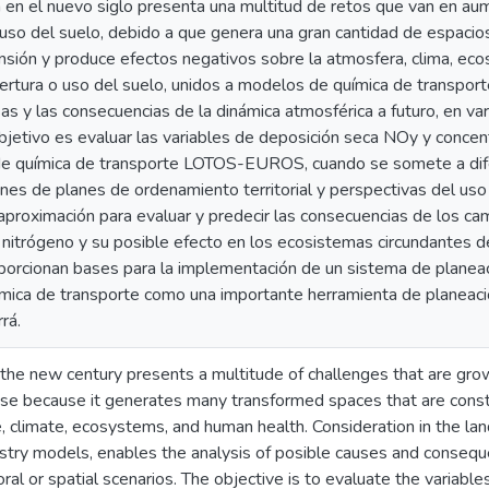
 en el nuevo siglo presenta una multitud de retos que van en aum
 uso del suelo, debido a que genera una gran cantidad de espaci
sión y produce efectos negativos sobre la atmosfera, clima, eco
rtura o uso del suelo, unidos a modelos de química de transport
usas y las consecuencias de la dinámica atmosférica a futuro, en v
objetivo es evaluar las variables de deposición seca NOy y concen
de química de transporte LOTOS-EUROS, cuando se somete a dif
ones de planes de ordenamiento territorial y perspectivas del uso 
proximación para evaluar y predecir las consecuencias de los ca
 nitrógeno y su posible efecto en los ecosistemas circundantes 
orcionan bases para la implementación de un sistema de planeac
ica de transporte como una importante herramienta de planeaci
rá.
 the new century presents a multitude of challenges that are grow
use because it generates many transformed spaces that are const
 climate, ecosystems, and human health. Consideration in the lan
stry models, enables the analysis of posible causes and conseq
oral or spatial scenarios. The objective is to evaluate the varia