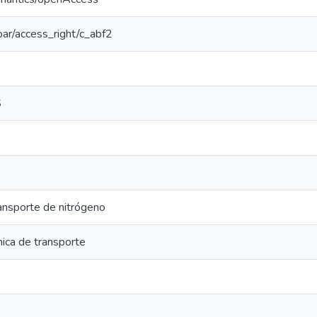
coar/access_right/c_abf2
S
ansporte de nitrógeno
ica de transporte