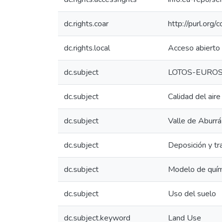
dc.rights.coar
http://purl.org/
dc.rights.local
Acceso abierto
dc.subject
LOTOS-EURO
dc.subject
Calidad del aire
dc.subject
Valle de Aburrá
dc.subject
Deposición y tr
dc.subject
Modelo de quím
dc.subject
Uso del suelo
dc.subject.keyword
Land Use