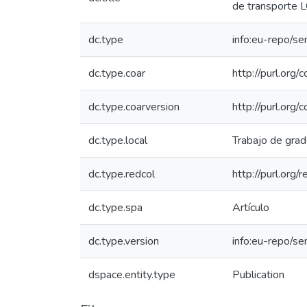
de transporte 
dc.type
info:eu-repo/se
dc.type.coar
http://purl.org
dc.type.coarversion
http://purl.org
dc.type.local
Trabajo de gra
dc.type.redcol
http://purl.org
dc.type.spa
Artículo
dc.type.version
info:eu-repo/s
dspace.entity.type
Publication