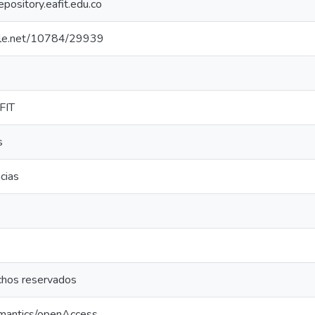
repository.eafit.edu.co
ndle.net/10784/29939
FIT
s
cias
chos reservados
emantics/openAccess