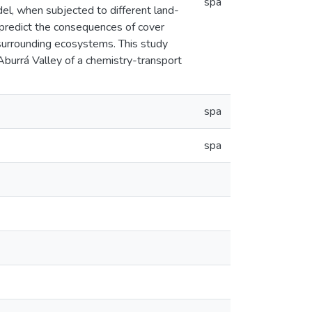
spa
l, when subjected to different land-
 predict the consequences of cover
 surrounding ecosystems. This study
Aburrá Valley of a chemistry-transport
spa
spa