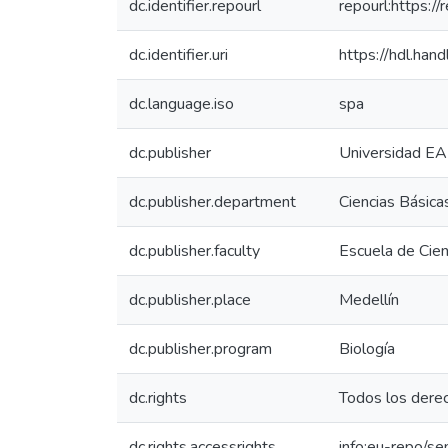
dc.identifier.repourl
repourl:https://
dc.identifier.uri
https://hdl.ha
dc.language.iso
spa
dc.publisher
Universidad EA
dc.publisher.department
Ciencias Básica
dc.publisher.faculty
Escuela de Cien
dc.publisher.place
Medellín
dc.publisher.program
Biología
dc.rights
Todos los dere
dc.rights.accessrights
info:eu-repo/s