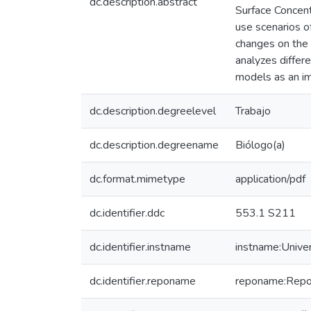
dc.description.abstract
Surface Concen
use scenarios o
changes on the 
analyzes differ
models as an im
dc.description.degreelevel
Trabajo
dc.description.degreename
Biólogo(a)
dc.format.mimetype
application/pdf
dc.identifier.ddc
553.1 S211
dc.identifier.instname
instname:Unive
dc.identifier.reponame
reponame:Reposi