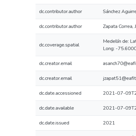
dc.contributor.author
Sánchez Aguirre
dc.contributor.author
Zapata Correa, J
Medellín de: L
dc.coverage.spatial
Long: -75.6000
dc.creator.email
asanch70@eafit
dc.creator.email
jzapat51@eafit
dc.date.accessioned
2021-07-09T2
dc.date.available
2021-07-09T2
dc.date.issued
2021