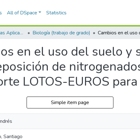
s
All of DSpace
Statistics
Escuela de Ciencias Aplicadas e Ingeniería
Biología (trabajo de grado)
s en el uso del suelo y s
eposición de nitrogenado
orte LOTOS-EUROS para e
Simple item page
Andrés
, Santiago