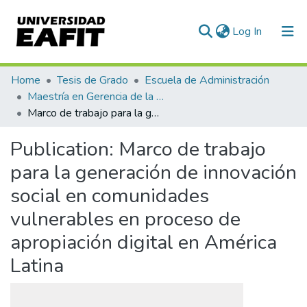
(current)
Log In
Communities & Collections
Home
Tesis de Grado
Escuela de Administración
Maestría en Gerencia de la Innovación y el Conocimiento (tesis)
All of DSpace
Marco de trabajo para la generación de innovación social en comunidades vulnerables en proceso de apropiación digital en América Latina
Statistics
Publication:
Marco de trabajo
para la generación de innovación
social en comunidades
vulnerables en proceso de
apropiación digital en América
Latina