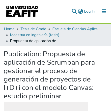
(current)
Log In
Communities & Collections
Home
Tesis de Grado
Escuela de Ciencias Aplicadas e Ingeniería
Maestría en Ingeniería (tesis)
All of DSpace
Propuesta de aplicación de Scrumban para gestionar el proceso de generación de proyectos de I+D+i con el modelo Canvas: estudio preliminar
Statistics
Publication:
Propuesta de
aplicación de Scrumban para
gestionar el proceso de
generación de proyectos de
I+D+i con el modelo Canvas:
estudio preliminar