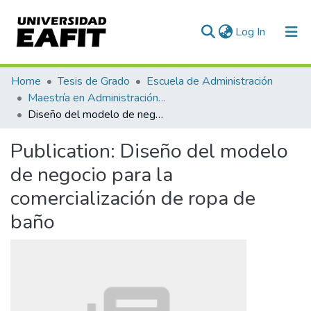
(current)
Log In
Communities & Collections
Home
Tesis de Grado
Escuela de Administración
Maestría en Administración - MBA (tesis)
All of DSpace
Diseño del modelo de negocio para la comercialización de ropa de baño
Statistics
Publication:
Diseño del modelo
de negocio para la
comercialización de ropa de
baño