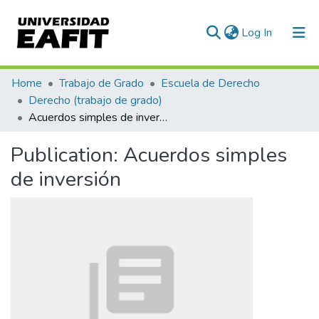
(current)
Log In
Communities & Collections
Home
Trabajo de Grado
Escuela de Derecho
Derecho (trabajo de grado)
All of DSpace
Acuerdos simples de inversión
Statistics
Publication:
Acuerdos simples
de inversión