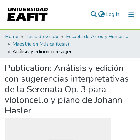
(current)
Log In
Communities & Collections
Home
Tesis de Grado
Escuela de Artes y Humanidades
Maestría en Música (tesis)
All of DSpace
Análisis y edición con sugerencias interpretativas de la Serenata Op. 3 para violoncello y piano de Johann Hasler
Statistics
Publication:
Análisis y edición
con sugerencias interpretativas
de la Serenata Op. 3 para
violoncello y piano de Johann
Hasler