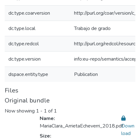
dc.type.coarversion
http://purl.org/coar/version/
dc.type.local
Trabajo de grado
dc.type.redcol
http://purl.org/redcol/resourc
dc.type.version
info:eu-repo/semantics/accep
dspace.entity.type
Publication
Files
Original bundle
Now showing
1 - 1 of 1
Name:
MariaClara_ArrietaEcheverri_2018.pdf
Down
load
Size: