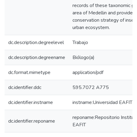
records of these taxonomic gr
area of Medellin and provide t
conservation strategy of insect
urban ecosystem.
dc.description.degreelevel
Trabajo
dc.description.degreename
Biólogo(a)
dc.format.mimetype
application/pdf
dc.identifier.ddc
595.7072 A775
dc.identifier.instname
instname:Universidad EAFIT
reponame:Repositorio Instituc
dc.identifier.reponame
EAFIT