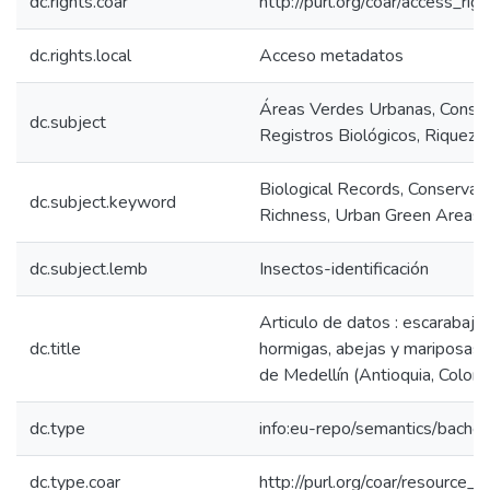
dc.rights.coar
http://purl.org/coar/access_rig
dc.rights.local
Acceso metadatos
Áreas Verdes Urbanas, Conserv
dc.subject
Registros Biológicos, Riqueza
Biological Records, Conservati
dc.subject.keyword
Richness, Urban Green Areas
dc.subject.lemb
Insectos-identificación
Articulo de datos : escarabajo
dc.title
hormigas, abejas y mariposas d
de Medellín (Antioquia, Colom
dc.type
info:eu-repo/semantics/bachel
dc.type.coar
http://purl.org/coar/resource_