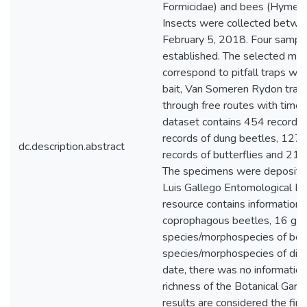
Formicidae) and bees (Hymeno
Insects were collected betwe
February 5, 2018. Four sampli
established. The selected me
correspond to pitfall traps wi
bait, Van Someren Rydon traps
through free routes with time r
dataset contains 454 records 
records of dung beetles, 127 
dc.description.abstract
records of butterflies and 214
The specimens were deposited
Luis Gallego Entomological M
resource contains information 
coprophagous beetles, 16 gen
species/morphospecies of be
species/morphospecies of diurn
date, there was no information
richness of the Botanical Gard
results are considered the fir