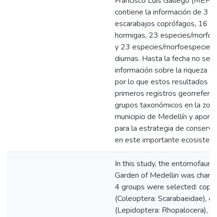
Francisco Luis Gallego (MEFLG
contiene la información de 3 e
escarabajos coprófagos, 16 g
hormigas, 23 especies/morfoe
y 23 especies/morfoespecies
diurnas. Hasta la fecha no se 
información sobre la riqueza d
por lo que estos resultados se
primeros registros georrefere
grupos taxonómicos en la zona
municipio de Medellín y aporta
para la estrategia de conserva
en este importante ecosistem
In this study, the entomofauna
Garden of Medellin was charact
4 groups were selected: copr
(Coleoptera: Scarabaeidae), diu
(Lepidoptera: Rhopalocera), a