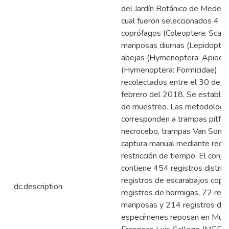
del Jardín Botánico de Medellín
cual fueron seleccionados 4 g
coprófagos (Coleoptera: Scara
mariposas diurnas (Lepidopter
abejas (Hymenoptera: Apiodea
(Hymenoptera: Formicidae). Lo
recolectados entre el 30 de e
febrero del 2018. Se establec
de muestreo. Las metodología
corresponden a trampas pitfall
necrocebo, trampas Van Some
captura manual mediante recorr
restricción de tiempo. El conj
contiene 454 registros distrib
registros de escarabajos copr
dc.description
registros de hormigas, 72 regi
mariposas y 214 registros de 
especímenes reposan en Mus