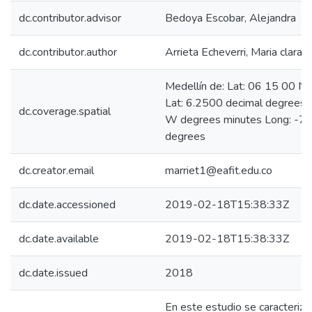
dc.contributor.advisor
Bedoya Escobar, Alejandra
dc.contributor.author
Arrieta Echeverri, Maria clara
Medellín de: Lat: 06 15 00 N
Lat: 6.2500 decimal degrees
dc.coverage.spatial
W degrees minutes Long: -75
degrees
dc.creator.email
marriet1@eafit.edu.co
dc.date.accessioned
2019-02-18T15:38:33Z
dc.date.available
2019-02-18T15:38:33Z
dc.date.issued
2018
En este estudio se caracteriz