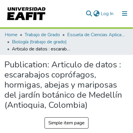
(current)
Log In
Communities & Collections
Home
Trabajo de Grado
Escuela de Ciencias Aplicadas e Ingeniería
Biología (trabajo de grado)
All of DSpace
Articulo de datos : escarabajos coprófagos, hormigas, abejas y mariposas del jardín botánico de Medellín (Antioquia, Colombia)
Statistics
Publication:
Articulo de datos :
escarabajos coprófagos,
hormigas, abejas y mariposas
del jardín botánico de Medellín
(Antioquia, Colombia)
Simple item page