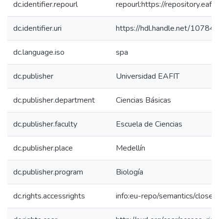
dc.identifier.repourl
repourl:https://repository.eafit
dc.identifier.uri
https://hdl.handle.net/1078
dc.language.iso
spa
dc.publisher
Universidad EAFIT
dc.publisher.department
Ciencias Básicas
dc.publisher.faculty
Escuela de Ciencias
dc.publisher.place
Medellín
dc.publisher.program
Biología
dc.rights.accessrights
info:eu-repo/semantics/close