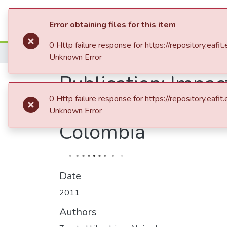
Communities & Collection
Error obtaining files for this item
0 Http failure response for https://repository
Home
Tesis de Grado
Unknown Error
Publication:
Impact
0 Http failure response for https://repository
de la electricidad
Unknown Error
Colombia
Date
2011
Authors