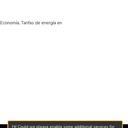
n Economía
,
Tarifas de energía en
Hi! Could we please enable some additional services for