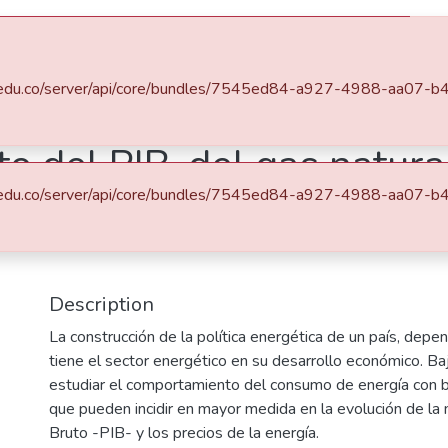
s
All of DSpace
Statistics
.eafit.edu.co/server/api/core/bundles/7545ed84-a927-4988-aa0
Escuela de Finanzas, Economía y Gobierno
Maestría en Economía (tesis)
o del PIB, del gas natura
.eafit.edu.co/server/api/core/bundles/7545ed84-a927-4988-aa0
, en el consumo de energía
Description
La construcción de la política energética de un país, dep
tiene el sector energético en su desarrollo económico. Baj
estudiar el comportamiento del consumo de energía con ba
que pueden incidir en mayor medida en la evolución de l
Bruto -PIB- y los precios de la energía.