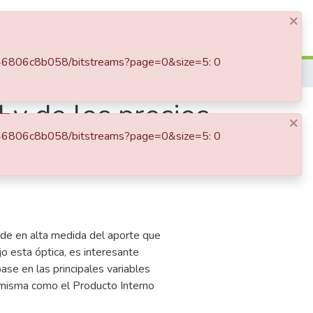
×
Log In
7-b46806c8b058/bitstreams?page=0&size=5: 0
Impacto del PIB, del gas natural y de los precios de la electricidad, en el consumo de energía eléctrica en Colombia
l y de los precios
×
7-b46806c8b058/bitstreams?page=0&size=5: 0
 eléctrica en
ende en alta medida del aporte que
o esta óptica, es interesante
se en las principales variables
a misma como el Producto Interno