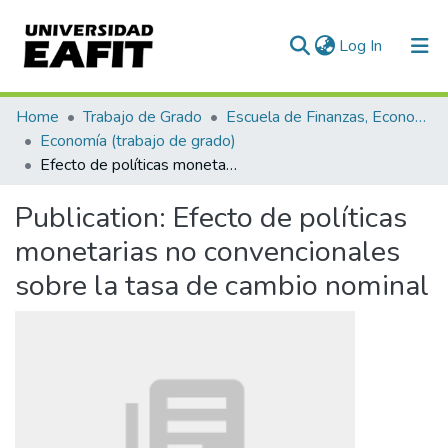
(current)
Log In
Communities & Collections
Home
Trabajo de Grado
Escuela de Finanzas, Economía y Gobierno
Economía (trabajo de grado)
All of DSpace
Efecto de políticas monetarias no convencionales sobre la tasa de cambio nominal
Statistics
Publication:
Efecto de políticas
monetarias no convencionales
sobre la tasa de cambio nominal