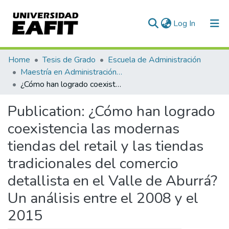
(current)
Log In
Communities & Collections
Home
Tesis de Grado
Escuela de Administración
Maestría en Administración - MBA (tesis)
All of DSpace
¿Cómo han logrado coexistencia las modernas tiendas del retail y las tiendas tradicionales del comercio detallista en el Valle de Aburrá? Un análisis entre el 2008 y el 2015
Statistics
Publication:
¿Cómo han logrado
coexistencia las modernas
tiendas del retail y las tiendas
tradicionales del comercio
detallista en el Valle de Aburrá?
Un análisis entre el 2008 y el
2015