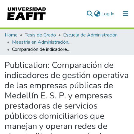
(current)
Log In
Communities & Collections
Home
Tesis de Grado
Escuela de Administración
Maestría en Administración - MBA (tesis)
All of DSpace
Comparación de indicadores de gestión operativa de las empresas públicas de Medellín E. S. P. y empresas prestadoras de servicios públicos domiciliarios que manejan y operan redes de alcantarillado para más de 50.000 clientes
Statistics
Publication:
Comparación de
indicadores de gestión operativa
de las empresas públicas de
Medellín E. S. P. y empresas
prestadoras de servicios
públicos domiciliarios que
manejan y operan redes de