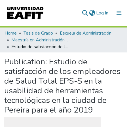
(current)
Log In
Communities & Collections
Home
Tesis de Grado
Escuela de Administración
Maestría en Administración - MBA (tesis)
All of DSpace
Estudio de satisfacción de los empleadores de Salud Total EPS-S en la usabilidad de herramientas tecnológicas en la ciudad de Pereira para el año 2019
Statistics
Publication:
Estudio de
satisfacción de los empleadores
de Salud Total EPS-S en la
usabilidad de herramientas
tecnológicas en la ciudad de
Pereira para el año 2019