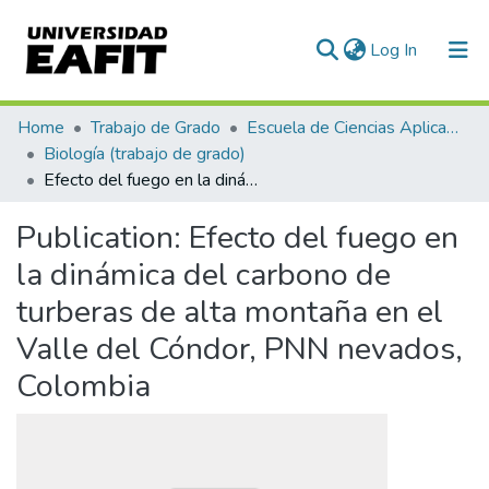
(current)
Log In
Communities & Collections
Home
Trabajo de Grado
Escuela de Ciencias Aplicadas e Ingeniería
Biología (trabajo de grado)
All of DSpace
Efecto del fuego en la dinámica del carbono de turberas de alta montaña en el Valle del Cóndor, PNN nevados, Colombia
Statistics
Publication:
Efecto del fuego en
la dinámica del carbono de
turberas de alta montaña en el
Valle del Cóndor, PNN nevados,
Colombia