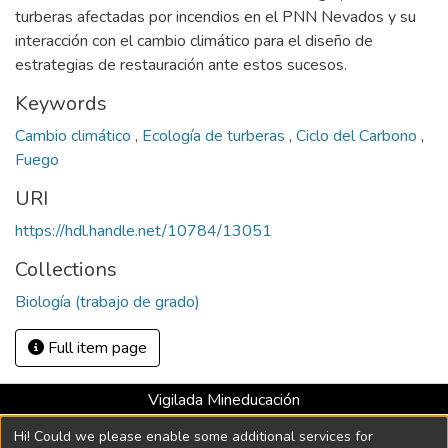
turberas afectadas por incendios en el PNN Nevados y su
interacción con el cambio climático para el diseño de
estrategias de restauración ante estos sucesos.
Keywords
Cambio climático
,
Ecología de turberas
,
Ciclo del Carbono
,
Fuego
URI
https://hdl.handle.net/10784/13051
Collections
Biología (trabajo de grado)
Full item page
Vigilada Mineducación
Universidad con Acreditación Institucional hasta 2026 -
Hi! Could we please enable some additional services for