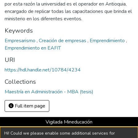
por esta razón la universidad es el operador en Antioquia,
encargado de replicar todas las capacitaciones que brinda el
ministerio en los diferentes eventos.
Keywords
Empresarismo
,
Creación de empresas
,
Emprendimiento
,
Emprendimiento en EAFIT
URI
https://hdl.handle.net/10784/4234
Collections
Maestría en Administración - MBA (tesis)
Full item page
Vigilada Mineducación
Universidad con Acreditación Institucional hasta 2026 -
Hi! Could we please enable some additional services for
Resolución MEN 2158 de 2018