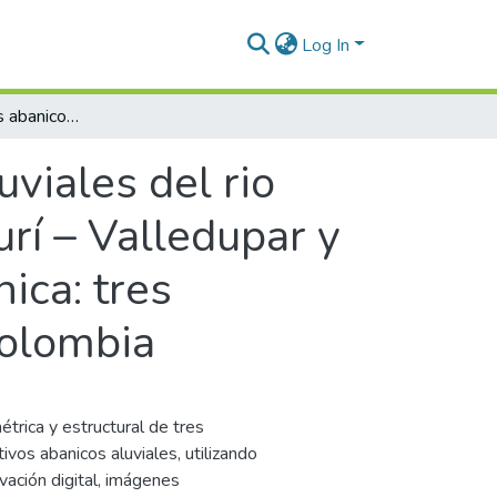
Log In
Morfometría de los abanicos aluviales del rio Chiriaimo - San José de Oriente, rio Guatapurí – Valledupar y rio Jerez – Dibulla y su relación con la tectónica: tres ambientes tectónicos en la zona norte de Colombia
viales del rio
urí – Valledupar y
nica: tres
Colombia
trica y estructural de tres
vos abanicos aluviales, utilizando
ción digital, imágenes