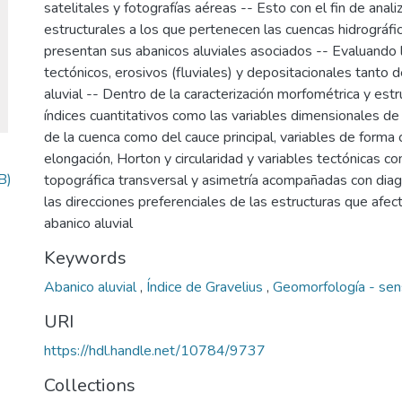
satelitales y fotografías aéreas -- Esto con el fin de anal
estructurales a los que pertenecen las cuencas hidrográfi
presentan sus abanicos aluviales asociados -- Evaluando 
tectónicos, erosivos (fluviales) y depositacionales tanto 
aluvial -- Dentro de la caracterización morfométrica y estru
índices cuantitativos como las variables dimensionales de 
de la cuenca como del cauce principal, variables de forma 
elongación, Horton y circularidad y variables tectónicas co
B)
topográfica transversal y asimetría acompañadas con di
las direcciones preferenciales de las estructuras que afec
abanico aluvial
Keywords
Abanico aluvial
,
Índice de Gravelius
,
Geomorfología - se
URI
https://hdl.handle.net/10784/9737
Collections