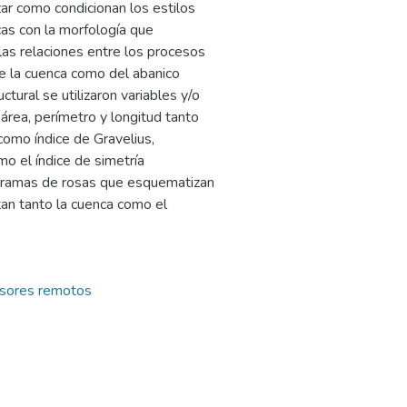
izar como condicionan los estilos
cas con la morfología que
las relaciones entre los procesos
de la cuenca como del abanico
ctural se utilizaron variables y/o
área, perímetro y longitud tanto
como índice de Gravelius,
mo el índice de simetría
agramas de rosas que esquematizan
tan tanto la cuenca como el
nsores remotos