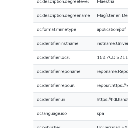
dc.description.degreelevel
Maestría
dc.description.degreename
Magíster en De
dc.format.mimetype
application/pdf
dc.identifier.instname
instname:Unive
dc.identifier.local
158.7CD S211
dc.identifier.reponame
reponame:Reposi
dc.identifier.repourl
repourl:https://
dc.identifier.uri
https://hdl.ha
dc.language.iso
spa
dc.publisher
Universidad EA