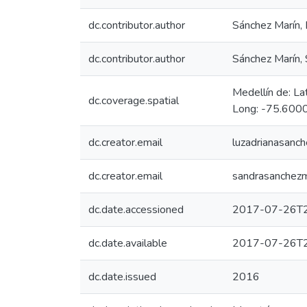
dc.contributor.author
Sánchez Marín, 
dc.contributor.author
Sánchez Marín,
Medellín de: L
dc.coverage.spatial
Long: -75.6000
dc.creator.email
luzadrianasan
dc.creator.email
sandrasanchez
dc.date.accessioned
2017-07-26T2
dc.date.available
2017-07-26T2
dc.date.issued
2016