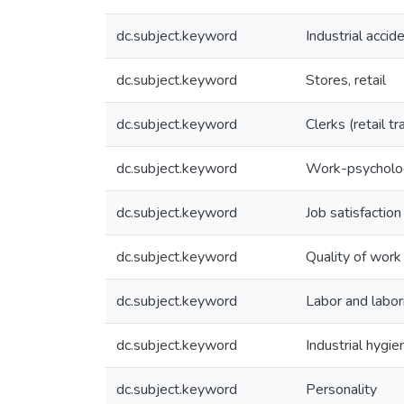
dc.subject.keyword
Industrial accid
dc.subject.keyword
Stores, retail
dc.subject.keyword
Clerks (retail tr
dc.subject.keyword
Work-psycholog
dc.subject.keyword
Job satisfaction
dc.subject.keyword
Quality of work 
dc.subject.keyword
Labor and labor
dc.subject.keyword
Industrial hygie
dc.subject.keyword
Personality