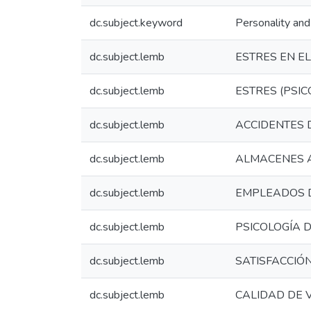
dc.subject.keyword
Personality and
dc.subject.lemb
ESTRES EN E
dc.subject.lemb
ESTRES (PSIC
dc.subject.lemb
ACCIDENTES 
dc.subject.lemb
ALMACENES 
dc.subject.lemb
EMPLEADOS 
dc.subject.lemb
PSICOLOGÍA 
dc.subject.lemb
SATISFACCIÓ
dc.subject.lemb
CALIDAD DE 