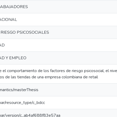
RABAJADORES
ACIONAL
 RIESGO PSICOSOCIALES
AD
AD Y EMPLEO
e el comportamiento de los factores de riesgo psicosocial, el nive
s de las tiendas de una empresa colombiana de retail
emantics/masterThesis
/coar/resource_type/c_bdcc
/coar/version/c_ab4af688f83e57aa