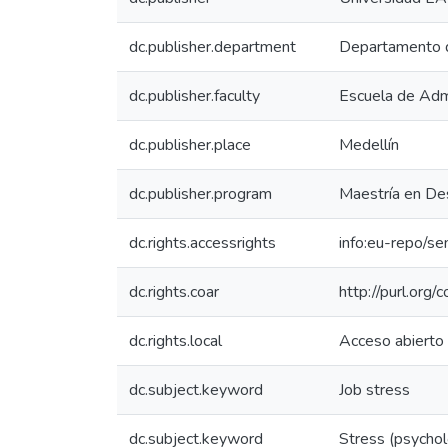
dc.publisher.department
Departamento d
dc.publisher.faculty
Escuela de Adm
dc.publisher.place
Medellín
dc.publisher.program
Maestría en De
dc.rights.accessrights
info:eu-repo/s
dc.rights.coar
http://purl.org/
dc.rights.local
Acceso abierto
dc.subject.keyword
Job stress
dc.subject.keyword
Stress (psycho