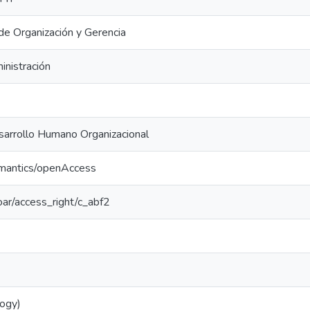
e Organización y Gerencia
inistración
sarrollo Humano Organizacional
emantics/openAccess
coar/access_right/c_abf2
logy)