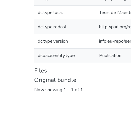
dc.type.local
Tesis de Maestr
dc.type.redcol
http://purl.org
dc.type.version
info:eu-repo/s
dspace.entity.type
Publication
Files
Original bundle
Now showing
1 - 1 of 1