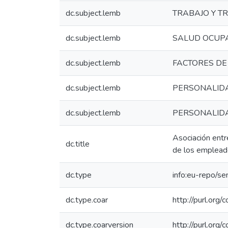
dc.subject.lemb
TRABAJO Y T
dc.subject.lemb
SALUD OCUP
dc.subject.lemb
FACTORES DE
dc.subject.lemb
PERSONALID
dc.subject.lemb
PERSONALID
Asociación entr
dc.title
de los empleado
dc.type
info:eu-repo/s
dc.type.coar
http://purl.org
dc.type.coarversion
http://purl.org