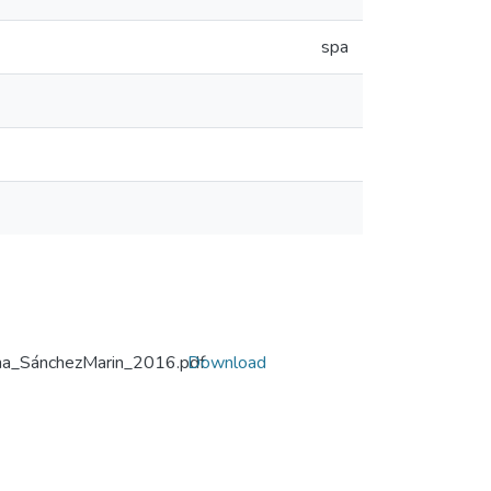
spa
na_SánchezMarin_2016.pdf
Download