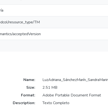
ía
/redcol/resource_type/TM
emantics/acceptedVersion
Name:
LuzAdriana_SánchezMarín_SandraMari
Size:
2.51 MB
Format:
Adobe Portable Document Format
Description:
Texto Completo