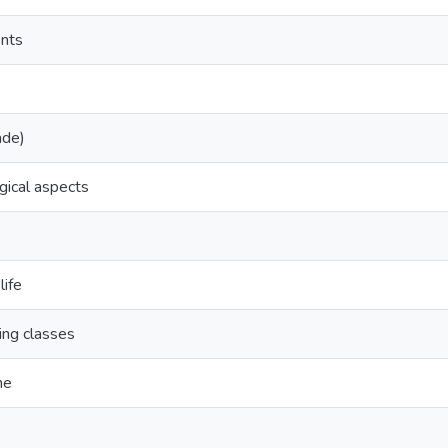
ents
ade)
ical aspects
life
ing classes
ne