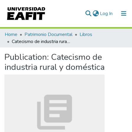
(current)
Log In
Communities & Collections
Home
Patrimonio Documental
Libros
Catecismo de industria rural y doméstica
All of DSpace
Publication:
Catecismo de
Statistics
industria rural y doméstica