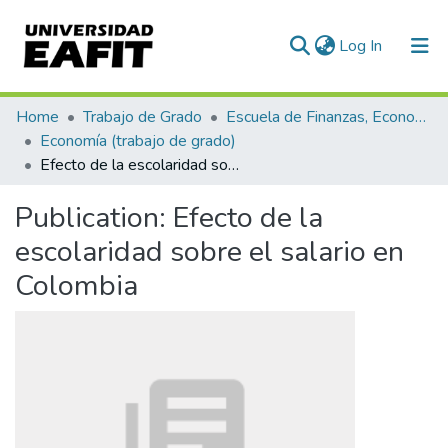
(current)
Log In
Communities & Collections
Home
Trabajo de Grado
Escuela de Finanzas, Economía y Gobierno
Economía (trabajo de grado)
All of DSpace
Efecto de la escolaridad sobre el salario en Colombia
Statistics
Publication:
Efecto de la
escolaridad sobre el salario en
Colombia