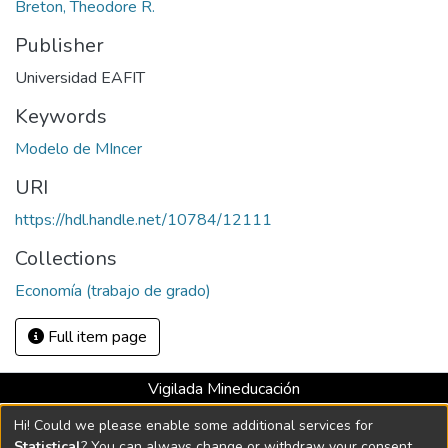
Breton, Theodore R.
Publisher
Universidad EAFIT
Keywords
Modelo de MIncer
URI
https://hdl.handle.net/10784/12111
Collections
Economía (trabajo de grado)
Full item page
Vigilada Mineducación
Universidad con Acreditación Institucional hasta 2026 -
Hi! Could we please enable some additional services for
Resolución MEN 2158 de 2018
Statistical
? You can always change or withdraw your consent