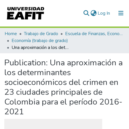
(current)
Log In
Communities & Collections
Home
Trabajo de Grado
Escuela de Finanzas, Economía y Gobierno
Economía (trabajo de grado)
All of DSpace
Una aproximación a los determinantes socioeconómicos del crimen en 23 ciudades principales de Colombia para el período 2016-2021
Statistics
Publication:
Una aproximación a
los determinantes
socioeconómicos del crimen en
23 ciudades principales de
Colombia para el período 2016-
2021