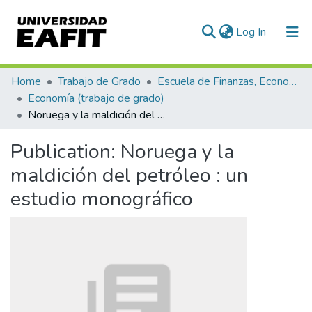
(current)
Log In
Communities & Collections
Home
Trabajo de Grado
Escuela de Finanzas, Economía y Gobierno
Economía (trabajo de grado)
All of DSpace
Noruega y la maldición del petróleo : un estudio monográfico
Statistics
Publication:
Noruega y la
maldición del petróleo : un
estudio monográfico