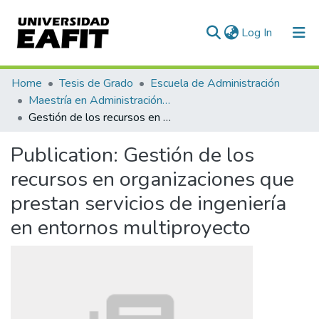
(current)
Log In
Communities & Collections
Home
Tesis de Grado
Escuela de Administración
Maestría en Administración - MBA (tesis)
All of DSpace
Gestión de los recursos en organizaciones que prestan servicios de ingeniería en entornos multiproyecto
Statistics
Publication:
Gestión de los
recursos en organizaciones que
prestan servicios de ingeniería
en entornos multiproyecto