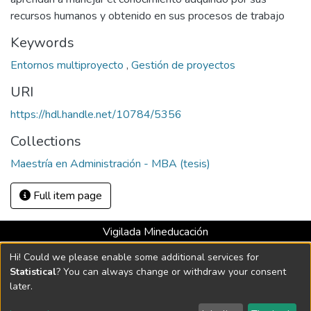
recursos humanos y obtenido en sus procesos de trabajo
Keywords
Entornos multiproyecto
,
Gestión de proyectos
URI
https://hdl.handle.net/10784/5356
Collections
Maestría en Administración - MBA (tesis)
Full item page
Vigilada Mineducación
Universidad con Acreditación Institucional hasta 2026 -
Hi! Could we please enable some additional services for
Resolución MEN 2158 de 2018
Statistical
? You can always change or withdraw your consent
later.
DSpace software
copyright © 2002-2026
LYRASIS