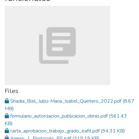
Files
Shadia_Blel_Jubiz-Maria_Isabel_Quintero_2022.pdf
(8.67
MB)
formulario_autorizacion_publicacion_obras.pdf
(561.43
KB)
carta_aprobacion_trabajo_grado_eafit.pdf
(94.31 KB)
Anexo_1_Protocolo_PE.pdf
(319.19 KB)