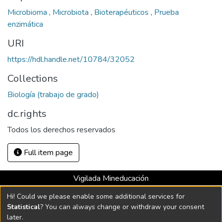
Microbioma
,
Microbiota
,
Bioterapéuticos
,
Prueba
enzimática
URI
https://hdl.handle.net/10784/32052
Collections
Biología (trabajo de grado)
dc.rights
Todos los derechos reservados
Full item page
Vigilada Mineducación
Universidad con Acreditación Institucional hasta 2026 -
Hi! Could we please enable some additional services for
Resolución MEN 2158 de 2018
Statistical
? You can always change or withdraw your consent
later.