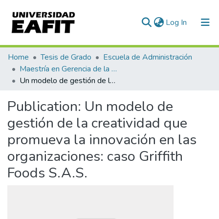
(current)
Log In
Communities & Collections
Home
Tesis de Grado
Escuela de Administración
Maestría en Gerencia de la Innovación y el Conocimiento (tesis)
All of DSpace
Un modelo de gestión de la creatividad que promueva la innovación en las organizaciones: caso Griffith Foods S.A.S.
Statistics
Publication:
Un modelo de
gestión de la creatividad que
promueva la innovación en las
organizaciones: caso Griffith
Foods S.A.S.