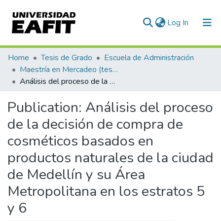
(current)
Log In
Communities & Collections
Home
Tesis de Grado
Escuela de Administración
Maestría en Mercadeo (tesis)
All of DSpace
Análisis del proceso de la decisión de compra de cosméticos basados en productos naturales de la ciudad de Medellín y su Área Metropolitana en los estratos 5 y 6
Statistics
Publication:
Análisis del proceso
de la decisión de compra de
cosméticos basados en
productos naturales de la ciudad
de Medellín y su Área
Metropolitana en los estratos 5
y 6