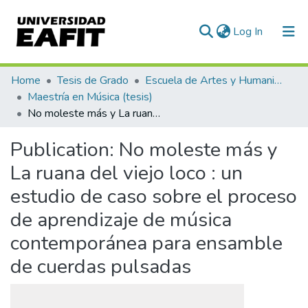
(current)
Log In
Communities & Collections
Home
Tesis de Grado
Escuela de Artes y Humanidades
Maestría en Música (tesis)
All of DSpace
No moleste más y La ruana del viejo loco : un estudio de caso sobre el proceso de aprendizaje de música contemporánea para ensamble de cuerdas pulsadas
Statistics
Publication:
No moleste más y
La ruana del viejo loco : un
estudio de caso sobre el proceso
de aprendizaje de música
contemporánea para ensamble
de cuerdas pulsadas