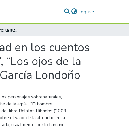
Log In
Lo humano es lo otro: la alteridad en los cuentos “La leche de la arpía”, “El hombre mariposa”, “Los ojos de la noche” y “La cabeza del mundo” de Andrés García Londoño
dad en los cuentos
, “Los ojos de la
 García Londoño
e los personajes sobrenaturales,
he de la arpía”, “El hombre
 del libro Relatos Híbridos (2009)
re el valor de la alteridad en la
entada, usualmente, por lo humano