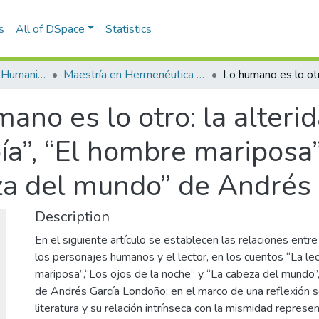
s
All of DSpace
Statistics
Escuela de Artes y Humanidades
Maestría en Hermenéutica Literaria (tesis)
ano es lo otro: la alteri
ía”, “El hombre mariposa”
za del mundo” de Andrés
Description
En el siguiente artículo se establecen las relaciones entr
los personajes humanos y el lector, en los cuentos “La lec
mariposa”,“Los ojos de la noche” y “La cabeza del mundo”,
de Andrés García Londoño; en el marco de una reflexión sob
literatura y su relación intrínseca con la mismidad repres