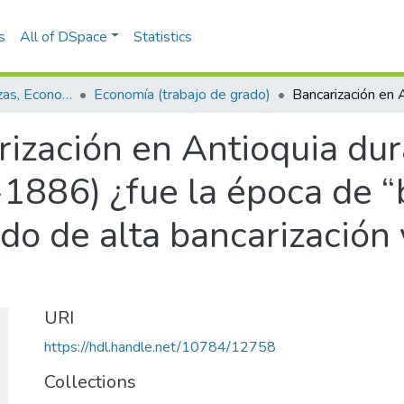
s
All of DSpace
Statistics
Escuela de Finanzas, Economía y Gobierno
Economía (trabajo de grado)
ización en Antioquia dur
1886) ¿fue la época de “
do de alta bancarización
URI
https://hdl.handle.net/10784/12758
Collections