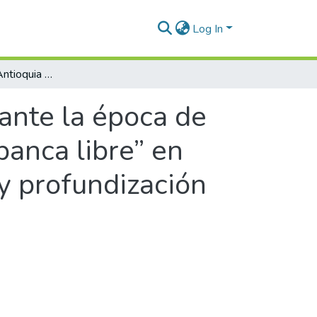
Log In
Bancarización en Antioquia durante la época de banca libre (1865-1886) ¿fue la época de “banca libre” en Antioquia un periodo de alta bancarización y profundización financiera?
ante la época de
banca libre” en
 y profundización