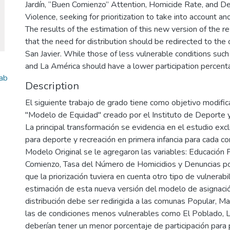
Jardín, “Buen Comienzo” Attention, Homicide Rate, and 
Violence, seeking for prioritization to take into account ano
The results of the estimation of this new version of the 
that the need for distribution should be redirected to t
San Javier. While those of less vulnerable conditions suc
and La América should have a lower participation percenta
ab
Description
El siguiente trabajo de grado tiene como objetivo modifica
"Modelo de Equidad" creado por el Instituto de Deporte 
La principal transformación se evidencia en el estudio exc
para deporte y recreación en primera infancia para cada 
Modelo Original se le agregaron las variables: Educación P
Comienzo, Tasa del Número de Homicidios y Denuncias por 
que la priorización tuviera en cuenta otro tipo de vulnerabi
estimación de esta nueva versión del modelo de asignació
distribución debe ser redirigida a las comunas Popular, Ma
las de condiciones menos vulnerables como El Poblado, 
deberían tener un menor porcentaje de participación para p