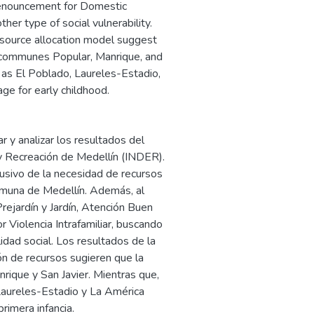
Denouncement for Domestic
ther type of social vulnerability.
resource allocation model suggest
he communes Popular, Manrique, and
h as El Poblado, Laureles-Estadio,
ge for early childhood.
r y analizar los resultados del
y Recreación de Medellín (INDER).
lusivo de la necesidad de recursos
comuna de Medellín. Además, al
rejardín y Jardín, Atención Buen
Violencia Intrafamiliar, buscando
lidad social. Los resultados de la
n de recursos sugieren que la
nrique y San Javier. Mientras que,
Laureles-Estadio y La América
rimera infancia.