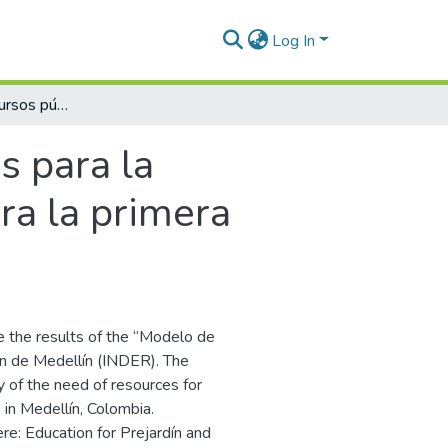
Log In
Asignación de recursos públicos para la recreación y deporte : caso de aplicación para la primera infancia de la ciudad de Medellín
s para la
ara la primera
e the results of the “Modelo de
ón de Medellín (INDER). The
y of the need of resources for
 in Medellín, Colombia.
re: Education for Prejardín and