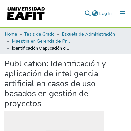
(current)
Log In
Communities & Collections
Home
Tesis de Grado
Escuela de Administración
Maestría en Gerencia de Proyectos (Tesis)
All of DSpace
Identificación y aplicación de inteligencia artificial en casos de uso basados en gestión de proyectos
Statistics
Publication:
Identificación y
aplicación de inteligencia
artificial en casos de uso
basados en gestión de
proyectos