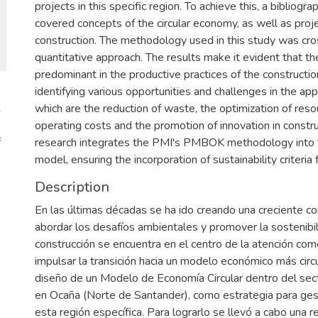
projects in this specific region. To achieve this, a bibliogr
covered concepts of the circular economy, as well as pr
construction. The methodology used in this study was cros
quantitative approach. The results make it evident that t
predominant in the productive practices of the construction
identifying various opportunities and challenges in the ap
2
which are the reduction of waste, the optimization of reso
operating costs and the promotion of innovation in constru
f
research integrates the PMI's PMBOK methodology into 
model, ensuring the incorporation of sustainability criteria
Description
En las últimas décadas se ha ido creando una creciente co
abordar los desafíos ambientales y promover la sostenibili
construcción se encuentra en el centro de la atención com
impulsar la transición hacia un modelo económico más circu
diseño de un Modelo de Economía Circular dentro del sect
en Ocaña (Norte de Santander), como estrategia para ges
esta región específica. Para lograrlo se llevó a cabo una r