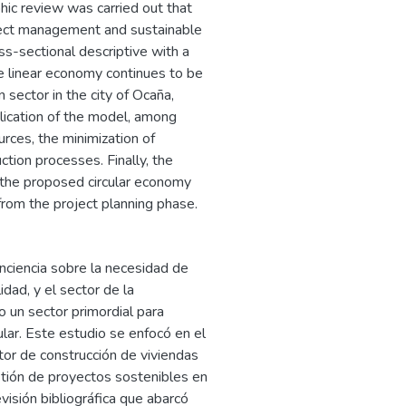
aphic review was carried out that
oject management and sustainable
s-sectional descriptive with a
he linear economy continues to be
 sector in the city of Ocaña,
plication of the model, among
urces, the minimization of
ction processes. Finally, the
the proposed circular economy
 from the project planning phase.
nciencia sobre la necesidad de
dad, y el sector de la
o un sector primordial para
lar. Este estudio se enfocó en el
or de construcción de viviendas
tión de proyectos sostenibles en
evisión bibliográfica que abarcó