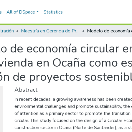
s
All of DSpace
Statistics
tración
Maestría en Gerencia de Proyectos (Tesis)
 de economía circular en
ivienda en Ocaña como es
ión de proyectos sostenib
Abstract
In recent decades, a growing awareness has been create
environmental challenges and promote sustainability, the c
of attention as a primary sector to promote the transiti
circular. This study focused on the design of a Circular E
construction sector in Ocaña (Norte de Santander), as a s