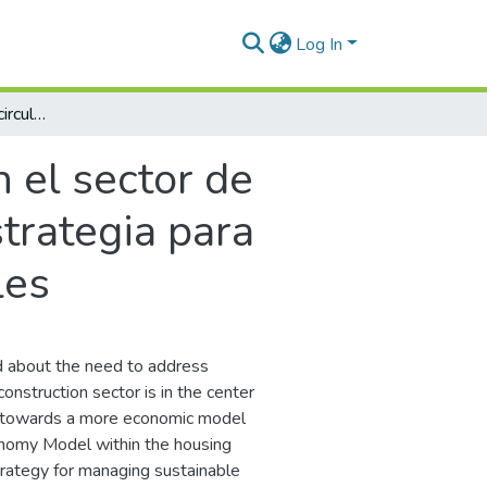
Log In
Modelo de economía circular en el sector de construcción de vivienda en Ocaña como estrategia para fortalecer la gestión de proyectos sostenibles
 el sector de
trategia para
les
d about the need to address
onstruction sector is in the center
on towards a more economic model
conomy Model within the housing
trategy for managing sustainable