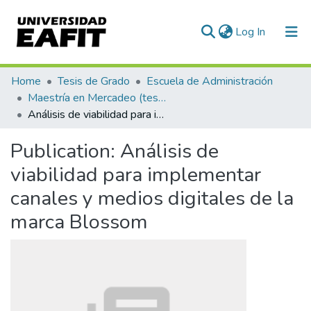
(current)
Log In
Communities & Collections
Home
Tesis de Grado
Escuela de Administración
Maestría en Mercadeo (tesis)
All of DSpace
Análisis de viabilidad para implementar canales y medios digitales de la marca Blossom
Statistics
Publication:
Análisis de
viabilidad para implementar
canales y medios digitales de la
marca Blossom