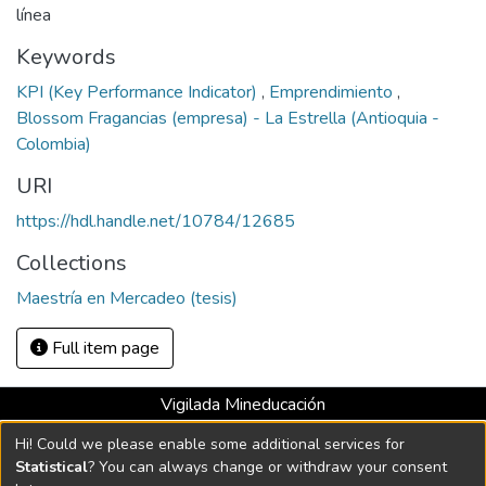
línea
Keywords
KPI (Key Performance Indicator)
,
Emprendimiento
,
Blossom Fragancias (empresa) - La Estrella (Antioquia -
Colombia)
URI
https://hdl.handle.net/10784/12685
Collections
Maestría en Mercadeo (tesis)
Full item page
Vigilada Mineducación
Universidad con Acreditación Institucional hasta 2026 -
Hi! Could we please enable some additional services for
Resolución MEN 2158 de 2018
Statistical
? You can always change or withdraw your consent